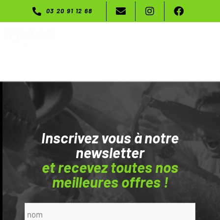
03 20 91 12 68
Menu
Inscrivez vous à notre
newsletter
et recevez toutes nos
meilleures offres !
Nom
*