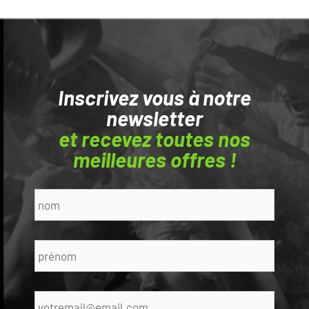
Inscrivez vous à notre
newsletter
et recevez toutes nos
meilleures offres !
Nom
*
Prénom
*
E-
mail
*