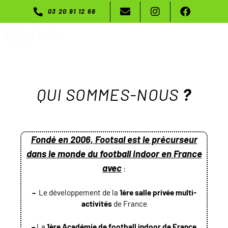
03 20 91 12 68
Menu
QUI SOMMES-NOUS
?
Fondé en 2006, Footsal est le précurseur
dans le monde du football indoor en France
avec
:
–
Le développement de la
1ère salle privée multi-
activités
de France
–
La
1ère Académie de football indoor de France