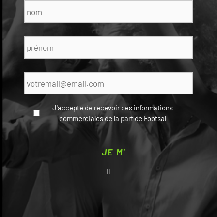
Nom
*
Prénom
*
E-
mail
*
J'accepte de recevoir des informations
commerciales de la part de Footsal
CAPTCHA