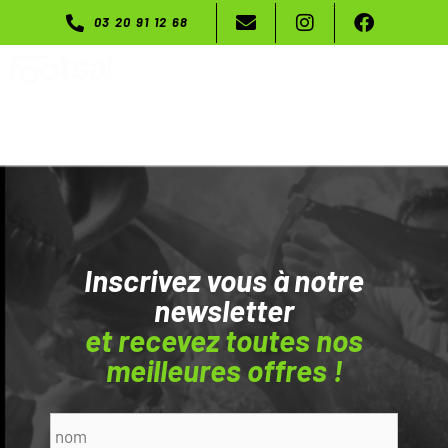
03 20 91 12 68
Menu
Inscrivez vous à notre
newsletter
et recevez toutes nos
meilleures offres !
Nom
*